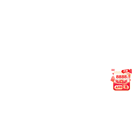
更加倾向于培养年轻球员，而非冒险去引进一位有伤
病历史且处于职业生涯晚期阶段的大牌。这种趋势促
使许多球队对于像字母哥这样的超级明星采取了观望
态度，从而导致其交易市场反应冷淡。
因此，可以说当前NBA环境中，对于老将和伤病风险
者的不确定性增加，让像字母哥这样曾经颇具吸引力
的球星，其价值遭遇了严峻考验。
4、球迷与媒体看法与期待
除了专业人士和管理层之外，球迷及媒体对于运动员
形象塑造起到了至关重要作用。当一个球员受到广泛
关注时，无论是积极还是消极的信息都会迅速传播。
而近期关于字母哥的一些负面报道，使得公众印象有
所下降，这无疑影响到了他在市场上的热度。