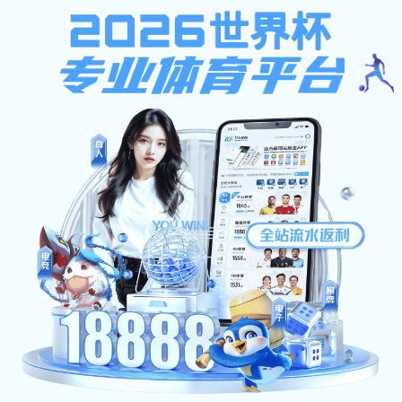
注册入口
全天更新 ·
乐鱼页面在线登
录
赛事实时同步
无论您身在何处，
乐鱼页面在线登录APP
为您带来
高速、高清、稳定的观赛体验。
下载客户端
网页端访问